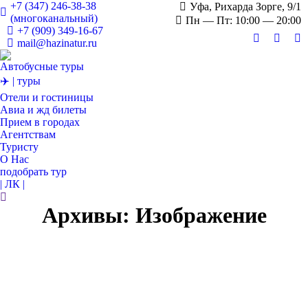
+7 (347) 246-38-38
Уфа, Рихарда Зорге, 9/1
(многоканальный)
Пн — Пт: 10:00 — 20:00
+7 (909) 349-16-67
mail@hazinatur.ru
Страница
Стран
С
Вконтакте
Twitter
О
Автобусные туры
открывает
откры
от
✈️ | туры
в
в
в
Отели и гостиницы
новом
новом
н
Авиа и жд билеты
окне
окне
о
Прием в городах
Агентствам
Туристу
О Нас
подобрать тур
| ЛК |
Поиск:
Архивы:
Изображение