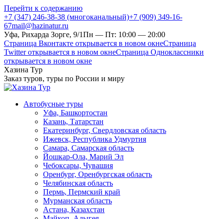
Перейти к содержанию
+7 (347) 246-38-38 (многоканальный)
+7 (909) 349-16-
67
mail@hazinatur.ru
Уфа, Рихарда Зорге, 9/1
Пн — Пт: 10:00 — 20:00
Страница Вконтакте открывается в новом окне
Страница
Twitter открывается в новом окне
Страница Одноклассники
открывается в новом окне
Хазина Тур
Заказ туров, туры по России и миру
Автобусные туры
Уфа, Башкортостан
Казань, Татарстан
Екатеринбург, Свердловская область
Ижевск, Республика Удмуртия
Самара, Самарская область
Йошкар-Ола, Марий Эл
Чебоксары, Чувашия
Оренбург, Оренбургская область
Челябинская область
Пермь, Пермский край
Мурманская область
Астана, Казахстан
Майкоп, Адыгея