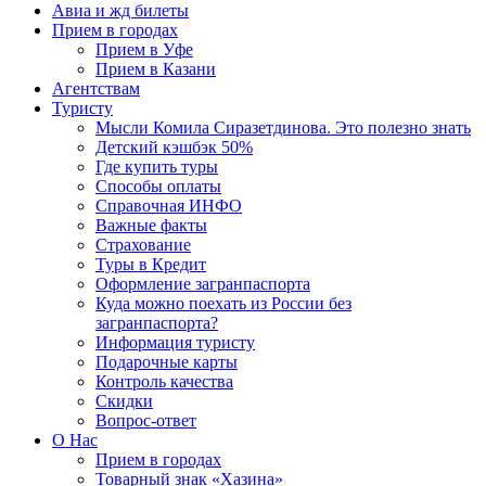
Авиа и жд билеты
Прием в городах
Прием в Уфе
Прием в Казани
Агентствам
Туристу
Мысли Комила Сиразетдинова. Это полезно знать
Детский кэшбэк 50%
Где купить туры
Способы оплаты
Справочная ИНФО
Важные факты
Страхование
Туры в Кредит
Оформление загранпаспорта
Куда можно поехать из России без
загранпаспорта?
Информация туристу
Подарочные карты
Контроль качества
Скидки
Вопрос-ответ
О Нас
Прием в городах
Товарный знак «Хазина»