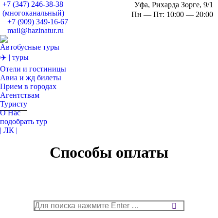
+7 (347) 246-38-38
Уфа, Рихарда Зорге, 9/1
(многоканальный)
Пн — Пт: 10:00 — 20:00
+7 (909) 349-16-67
mail@hazinatur.ru
Страница
Стран
С
Вконтакте
Twitter
О
Автобусные туры
открывает
откры
от
✈️ | туры
в
в
в
Отели и гостиницы
новом
новом
н
Авиа и жд билеты
окне
окне
о
Прием в городах
Агентствам
Туристу
О Нас
подобрать тур
| ЛК |
Поиск:
Способы оплаты
Поиск: