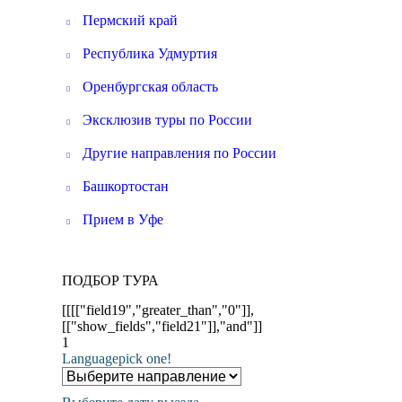
Пермский край
Республика Удмуртия
Оренбургская область
Эксклюзив туры по России
Другие направления по России
Башкортостан
Прием в Уфе
ПОДБОР ТУРА
[[[["field19","greater_than","0"]],
[["show_fields","field21"]],"and"]]
1
Language
pick one!