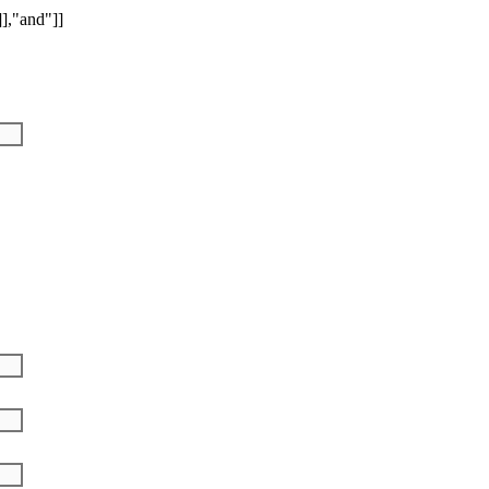
]],"and"]]