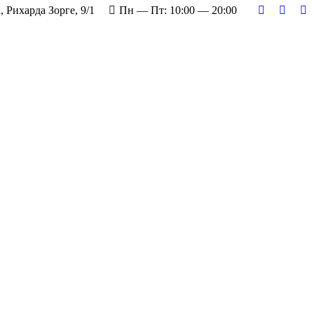
, Рихарда Зорге, 9/1
Пн — Пт: 10:00 — 20:00
Страница
Стран
С
Вконтакте
Twitter
О
открывает
откры
от
в
в
в
новом
новом
н
окне
окне
о