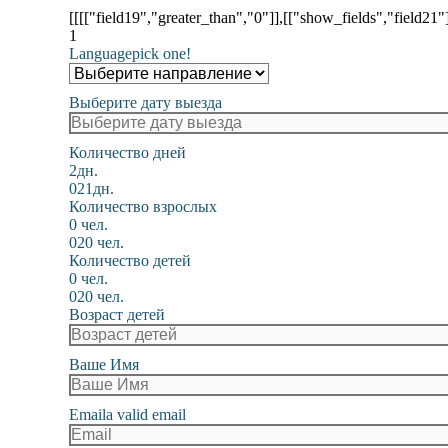
[[[["field19","greater_than","0"]],[["show_fields","field21"
1
Language
pick one!
Выберите дату выезда
Количество дней
2дн.
0
21дн.
Количество взрослых
0 чел.
0
20 чел.
Количество детей
0 чел.
0
20 чел.
Возраст детей
Ваше Имя
Email
a valid email