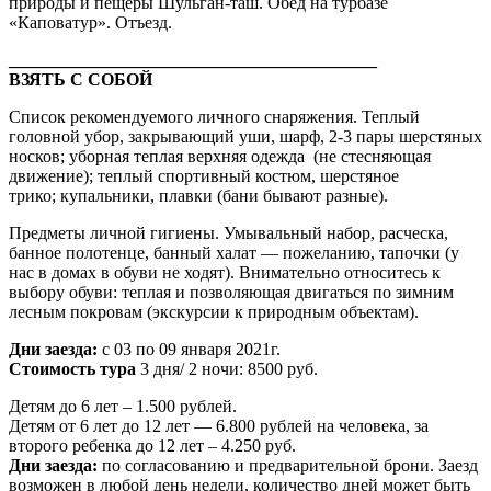
природы и пещеры Шульган-таш. Обед на турбазе
«Каповатур». Отъезд.
__________________________________________
ВЗЯТЬ С СОБОЙ
Список рекомендуемого личного снаряжения. Теплый
головной убор, закрывающий уши, шарф, 2-3 пары шерстяных
носков; уборная теплая верхняя одежда (не стесняющая
движение); теплый спортивный костюм, шерстяное
трико; купальники, плавки (бани бывают разные).
Предметы личной гигиены. Умывальный набор, расческа,
банное полотенце, банный халат — пожеланию, тапочки (у
нас в домах в обуви не ходят). Внимательно относитесь к
выбору обуви: теплая и позволяющая двигаться по зимним
лесным покровам (экскурсии к природным объектам).
Дни заезда:
с 03 по 09 января 2021г.
Стоимость тура
3 дня/ 2 ночи: 8500 руб.
Детям до 6 лет – 1.500 рублей.
Детям от 6 лет до 12 лет — 6.800 рублей на человека, за
второго ребенка до 12 лет – 4.250 руб.
Дни заезда:
по согласованию и предварительной брони. Заезд
возможен в любой день недели, количество дней может быть