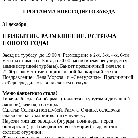
ПРОГРАММА НОВОГОДНЕГО ЗАЕЗДА
31 декабря
ПРИБЫТИЕ. РАЗМЕЩЕНИЕ. ВСТРЕЧА
НОВОГО ГОДА!
Заезд на турбазу до 19.00 ч. Размещение в 2-х, 3-х, 4-х, 6-ти
местных номерах. Баня до 20.00 часов (время регулируется
администрацией турбазы). Банкет праздничный (начало в
21:00) с элементами национальной башкирской кухни.
Поздравление «Деда Мороза» и «Снегурочки». Праздничный
фейерверк, дискотека на свежем воздухе.
Меню банкетного стола!
Горячие блюда: бишбармак (подается с курутом и домашней
лапшой), манты, голубцы.
Салаты: Селедка под шубой, Радуга, Оливье, селедочка
слабосоленая с маринованным лучком;
Нарезка мясная; овощная (огурцы, помидоры, перец
болгарский); рыбная (копченая скумбрия); сыр, ветчина,
соленые огурчики;
Фруктовая тарелка: мандарин, апельсин, яблоко, виноград,