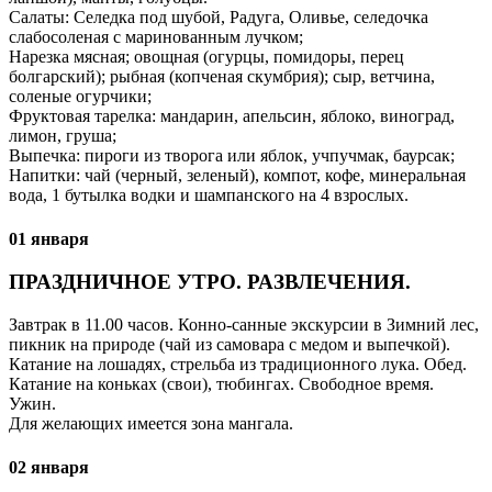
Салаты: Селедка под шубой, Радуга, Оливье, селедочка
слабосоленая с маринованным лучком;
Нарезка мясная; овощная (огурцы, помидоры, перец
болгарский); рыбная (копченая скумбрия); сыр, ветчина,
соленые огурчики;
Фруктовая тарелка: мандарин, апельсин, яблоко, виноград,
лимон, груша;
Выпечка: пироги из творога или яблок, учпучмак, баурсак;
Напитки: чай (черный, зеленый), компот, кофе, минеральная
вода, 1 бутылка водки и шампанского на 4 взрослых.
01 января
ПРАЗДНИЧНОЕ УТРО. РАЗВЛЕЧЕНИЯ.
Завтрак в 11.00 часов. Конно-санные экскурсии в Зимний лес,
пикник на природе (чай из самовара с медом и выпечкой).
Катание на лошадях, стрельба из традиционного лука. Обед.
Катание на коньках (свои), тюбингах. Свободное время.
Ужин.
Для желающих имеется зона мангала.
02 января