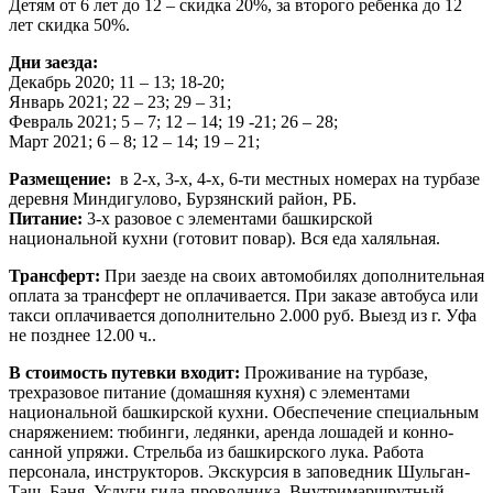
Детям от 6 лет до 12 – скидка 20%, за второго ребенка до 12
лет скидка 50%.
Дни заезда:
Декабрь 2020; 11 – 13; 18-20;
Январь 2021; 22 – 23; 29 – 31;
Февраль 2021; 5 – 7; 12 – 14; 19 -21; 26 – 28;
Март 2021; 6 – 8; 12 – 14; 19 – 21;
Размещение:
в 2-х, 3-х, 4-х, 6-ти местных номерах на турбазе
деревня Миндигулово, Бурзянский район, РБ.
Питание:
3-х разовое с элементами башкирской
национальной кухни (готовит повар). Вся еда халяльная.
Трансферт:
При заезде на своих автомобилях дополнительная
оплата за трансферт не оплачивается. При заказе автобуса или
такси оплачивается дополнительно 2.000 руб. Выезд из г. Уфа
не позднее 12.00 ч..
В стоимость путевки входит:
Проживание на турбазе,
трехразовое питание (домашняя кухня) с элементами
национальной башкирской кухни. Обеспечение специальным
снаряжением: тюбинги, ледянки, аренда лошадей и конно-
санной упряжи. Стрельба из башкирского лука. Работа
персонала, инструкторов. Экскурсия в заповедник Шульган-
Таш. Баня. Услуги гида-проводника. Внутримаршрутный