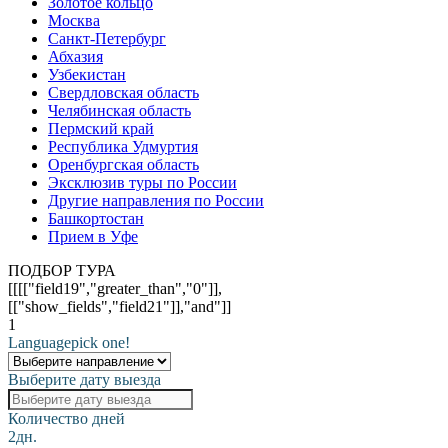
Золотое кольцо
Москва
Санкт-Петербург
Абхазия
Узбекистан
Свердловская область
Челябинская область
Пермский край
Республика Удмуртия
Оренбургская область
Эксклюзив туры по России
Другие направления по России
Башкортостан
Прием в Уфе
ПОДБОР ТУРА
[[[["field19","greater_than","0"]],
[["show_fields","field21"]],"and"]]
1
Language
pick one!
Выберите дату выезда
Количество дней
2дн.