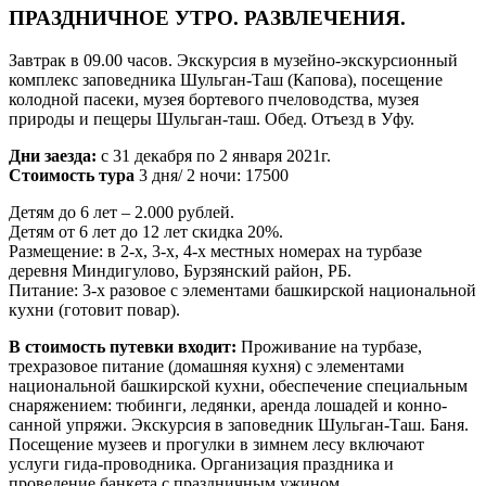
ПРАЗДНИЧНОЕ УТРО. РАЗВЛЕЧЕНИЯ.
Завтрак в 09.00 часов. Экскурсия в музейно-экскурсионный
комплекс заповедника Шульган-Таш (Капова), посещение
колодной пасеки, музея бортевого пчеловодства, музея
природы и пещеры Шульган-таш. Обед. Отъезд в Уфу.
Дни заезда:
с 31 декабря по 2 января 2021г.
Стоимость тура
3 дня/ 2 ночи: 17500
Детям до 6 лет – 2.000 рублей.
Детям от 6 лет до 12 лет скидка 20%.
Размещение: в 2-х, 3-х, 4-х местных номерах на турбазе
деревня Миндигулово, Бурзянский район, РБ.
Питание: 3-х разовое с элементами башкирской национальной
кухни (готовит повар).
В стоимость путевки входит:
Проживание на турбазе,
трехразовое питание (домашняя кухня) с элементами
национальной башкирской кухни, обеспечение специальным
снаряжением: тюбинги, ледянки, аренда лошадей и конно-
санной упряжи. Экскурсия в заповедник Шульган-Таш. Баня.
Посещение музеев и прогулки в зимнем лесу включают
услуги гида-проводника. Организация праздника и
проведение банкета с праздничным ужином.