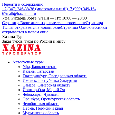
Перейти к содержанию
+7 (347) 246-38-38 (многоканальный)
+7 (909) 349-16-
67
mail@hazinatur.ru
Уфа, Рихарда Зорге, 9/1
Пн — Пт: 10:00 — 20:00
Страница Вконтакте открывается в новом окне
Страница
Twitter открывается в новом окне
Страница Одноклассники
открывается в новом окне
Хазина Тур
Заказ туров, туры по России и миру
Автобусные туры
Уфа, Башкортостан
Казань, Татарстан
Екатеринбург, Свердловская область
Ижевск, Республика Удмуртия
Самара, Самарская область
Йошкар-Ола, Марий Эл
Чебоксары, Чувашия
Оренбург, Оренбургская область
Челябинская область
Пермь, Пермский край
Мурманская область