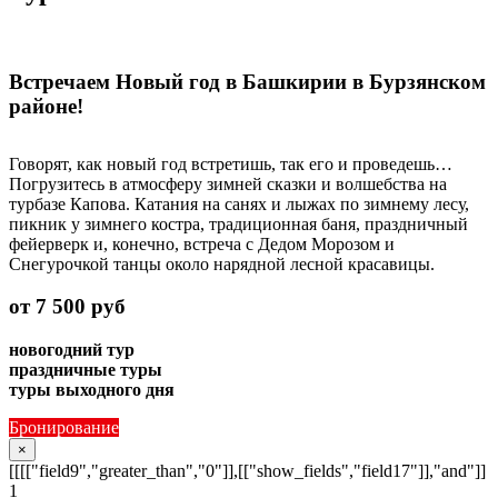
Встречаем Новый год в Башкирии в Бурзянском
районе!
Говорят, как новый год встретишь, так его и проведешь…
Погрузитесь в атмосферу зимней сказки и волшебства на
турбазе Капова. Катания на санях и лыжах по зимнему лесу,
пикник у зимнего костра, традиционная баня, праздничный
фейерверк и, конечно, встреча с Дедом Морозом и
Снегурочкой танцы около нарядной лесной красавицы.
от 7 500 руб
новогодний тур
праздничные туры
туры выходного дня
Бронирование
×
[[[["field9","greater_than","0"]],[["show_fields","field17"]],"and"]]
1