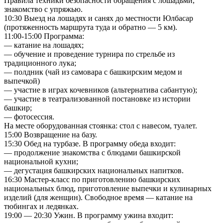
Правила техники безопасности обращения с лошадьми,
знакомство с упряжью.
10:30 Выезд на лошадях и санях до местности Юлбасар
(протяженность маршрута туда и обратно — 5 км).
11:00-15:00 Программа:
— катание на лошадях;
— обучение и проведение турнира по стрельбе из
традиционного лука;
— полдник (чай из самовара с башкирским медом и
выпечкой)
— участие в играх кочевников (альтернатива сабантую);
— участие в театрализованной постановке из истории
башкир;
— фотосессия.
На месте оборудованная стоянка: стол с навесом, туалет.
15:00 Возвращение на базу.
15:30 Обед на турбазе. В программу обеда входит:
— продолжение знакомства с блюдами башкирской
национальной кухни;
— дегустация башкирских национальных напитков.
16:30 Мастер-класс по приготовлению башкирских
национальных блюд, приготовление выпечки и кулинарных
изделий (для женщин). Свободное время — катание на
тюбингах и ледянках.
19:00 — 20:30 Ужин. В программу ужина входит: