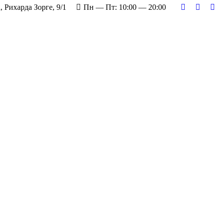
, Рихарда Зорге, 9/1
Пн — Пт: 10:00 — 20:00
Страница
Стран
С
Вконтакте
Twitter
О
открывает
откры
от
в
в
в
новом
новом
н
окне
окне
о