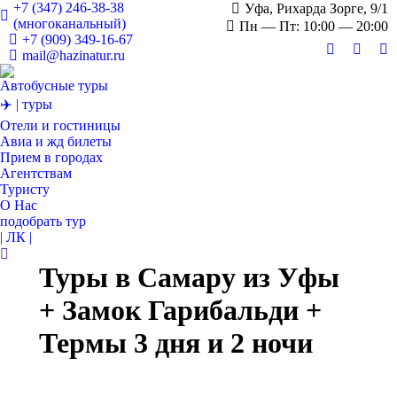
+7 (347) 246-38-38
Уфа, Рихарда Зорге, 9/1
(многоканальный)
Пн — Пт: 10:00 — 20:00
+7 (909) 349-16-67
mail@hazinatur.ru
Страница
Стран
С
Вконтакте
Twitter
О
Автобусные туры
открывает
откры
от
✈️ | туры
в
в
в
Отели и гостиницы
новом
новом
н
Авиа и жд билеты
окне
окне
о
Прием в городах
Агентствам
Туристу
О Нас
подобрать тур
| ЛК |
Поиск:
Туры в Самару из Уфы
+ Замок Гарибальди +
Термы 3 дня и 2 ночи