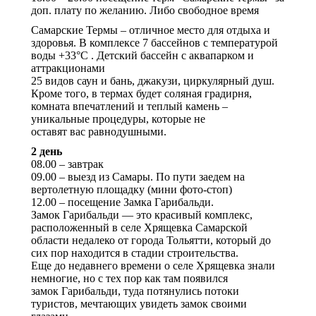
доп. плату по желанию. Либо свободное время
Самарские Термы – отличное место для отдыха и
здоровья. В комплексе 7 бассейнов с температурой
воды +33°С . Детский бассейн с аквапарком и
аттракционами
25 видов саун и бань, джакузи, циркулярный душ.
Кроме того, в термах будет соляная градирня,
комната впечатлений и теплый камень –
уникальные процедуры, которые не
оставят вас равнодушными.
2 день
08.00 – завтрак
09.00 – выезд из Самары. По пути заедем на
вертолетную площадку (мини фото-стоп)
12.00 – посещение Замка Гарибальди.
Замок Гарибальди — это красивый комплекс,
расположенный в селе Хрящевка Самарской
области недалеко от города Тольятти, который до
сих пор находится в стадии строительства.
Еще до недавнего времени о селе Хрящевка знали
немногие, но с тех пор как там появился
замок Гарибальди, туда потянулись потоки
туристов, мечтающих увидеть замок своими