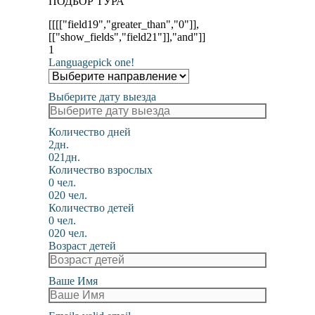
ПОДБОР ТУРА
[[[["field19","greater_than","0"]],
[["show_fields","field21"]],"and"]]
1
Language
pick one!
Выберите дату выезда
Количество дней
2дн.
0
21дн.
Количество взрослых
0 чел.
0
20 чел.
Количество детей
0 чел.
0
20 чел.
Возраст детей
Ваше Имя