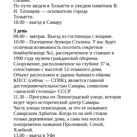
глазами.
По пути заедем в Тольятти и увидим памятник В.
Н. Татищеву — основателю города
Тольятти.
18.00 – выезд в Самару
3 день
08.00 – завтрак. Выезд из гостиницы с вещами.
10.00 – Посещение бункера Сталина. У вас будет
отличная возможность посетить секретное
бомбоубежище №1, рассекреченное и ставшее в
1990 году музеем гражданской обороны.
Сооружение, расположенное на глубине 37 м,
сопоставимо с высотой 12-этажного дома.
Объект расположен в здании бывшего обкома
КПСС (сейчас — СГИК), является главной
достопримечательностью Самары, символом
«запасной столицы» СССР
11.30 – Прогулка по Ленинградской улице, которая
ведет через исторический центр Самары.
Часть улицы пешеходная, за что ее называют
Самарским Арбатом. Когда-то на ней стояли
только деревянные дома, а сама она носила
попеременно названия Проломной, Сеной,
Хлебной.
13.00 – выезд в Уфу