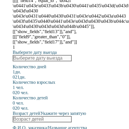
[[[["field14","equal_to","\u042f
\u0441\u043e\u0433\u043b\u0430\u0441\u0435\u043d(\u043d
\u043d\u0430
\u043e\u0431\u0440\u0430\u0431\u043e\u0442\u043a\u0443
\u043f\u0435\u0440\u0441\u043e\u043d\u0430\u043b\u044c\
\u0434\u0430\u043d\u043d\u044b\u0445"]],
[["show_fields","field13"]],"and"],
[[["field9","greater_than","0"]],
[["show_fields","field17"]],"and"]]
1
Выберите дату выезда
Количество дней
1дн.
0
21дн.
Количество взрослых
1 чел.
0
20 чел.
Количество детей
0 чел.
0
20 чел.
Возраст детей
Укажите через запятую
Ф.И.О. заказчика/Название агентства