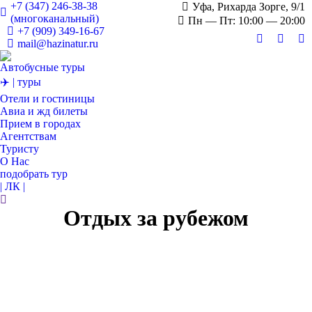
+7 (347) 246-38-38
Уфа, Рихарда Зорге, 9/1
(многоканальный)
Пн — Пт: 10:00 — 20:00
+7 (909) 349-16-67
mail@hazinatur.ru
Страница
Стран
С
Вконтакте
Twitter
О
Автобусные туры
открывает
откры
от
✈️ | туры
в
в
в
Отели и гостиницы
новом
новом
н
Авиа и жд билеты
окне
окне
о
Прием в городах
Агентствам
Туристу
О Нас
подобрать тур
| ЛК |
Поиск:
Отдых за рубежом
ФЕВ
10