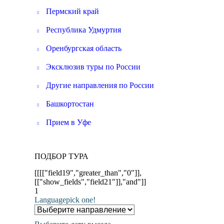
Пермский край
Республика Удмуртия
Оренбургская область
Эксклюзив туры по России
Другие направления по России
Башкортостан
Прием в Уфе
ПОДБОР ТУРА
[[[["field19","greater_than","0"]],
[["show_fields","field21"]],"and"]]
1
Language
pick one!