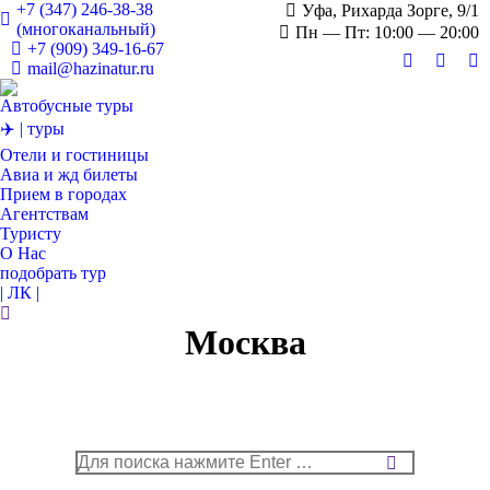
+7 (347) 246-38-38
Уфа, Рихарда Зорге, 9/1
(многоканальный)
Пн — Пт: 10:00 — 20:00
+7 (909) 349-16-67
mail@hazinatur.ru
Страница
Стран
С
Вконтакте
Twitter
О
Автобусные туры
открывает
откры
от
✈️ | туры
в
в
в
Отели и гостиницы
новом
новом
н
Авиа и жд билеты
окне
окне
о
Прием в городах
Агентствам
Туристу
О Нас
подобрать тур
| ЛК |
Поиск:
Москва
Поиск: