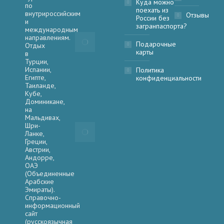
Куда можно
18 февраля,
по
поехать из
внутрироссийским
Отзывы
2026
России без
и
загранпаспорта?
международным
Хазина
направлениям.
Тур —
Подарочные
Отдых
ваш
карты
в
помощник
Турции,
в туризме
Испании,
Политика
всегда!
Египте,
конфиденциальности
17
Таиланде,
Кубе,
февраля,
Доминикане,
2026
на
Мальдивах,
Загранпаспорт
Шри-
нужен даже в
Ланке,
Казахстан и
Греции,
Абхазию для
Австрии,
детей
Андорре,
россиян с
ОАЭ
2026 года
(Объединенные
Арабские
17 февраля,
Эмираты).
2026
Справочно-
информационный
сайт
(русскоязычная