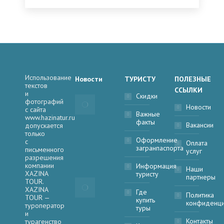
Использование
Новости
ТУРИСТУ
ПОЛЕЗНЫЕ
текстов
ССЫЛКИ
и
Российские
Скидки
фотографий
туристы
Новости
с сайта
активно
Важные
www.hazinatur.ru
выбирают
факты
Вакансии
допускается
Узбекистан в
только
качестве
Оформление
с
Оплата
туристического
загранпаспорта
письменного
услуг
направления
разрешения
2 апреля, 2026
компании
Информация
Наши
XAZINA
туристу
партнеры
Комил
TOUR.
Сиразетдинов
XAZINA
Где
поздравил с
Политика
TOUR —
купить
началом
конфиденци
туроператор
туры
месяца
и
Рамадан
Контакты
турагенство