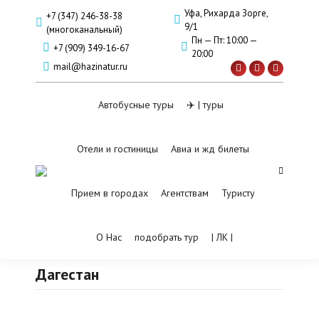
Уфа, Рихарда Зорге,
+7 (347) 246-38-38
9/1
(многоканальный)
Пн — Пт: 10:00 —
+7 (909) 349-16-67
20:00
mail@hazinatur.ru
Страница
Страница
Страница
Вконтакте
Twitter
Одноклас
Автобусные туры
✈️ | туры
открывается
открывается
открывае
в
в
в
новом
новом
новом
Отели и гостиницы
Авиа и жд билеты
окне
окне
окне
Поиск:
Прием в городах
Агентствам
Туристу
О Нас
подобрать тур
| ЛК |
Дагестан