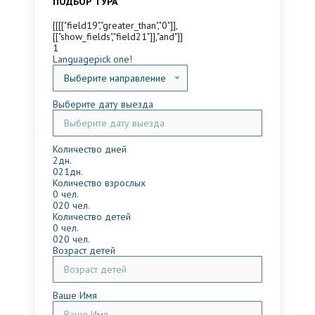
ПОДБОР ТУРА
[[[["field19","greater_than","0"]],
[["show_fields","field21"]],"and"]]
1
Language
pick one!
Выберите дату выезда
Количество дней
2дн.
0
21дн.
Количество взрослых
0 чел.
0
20 чел.
Количество детей
0 чел.
0
20 чел.
Возраст детей
Ваше Имя